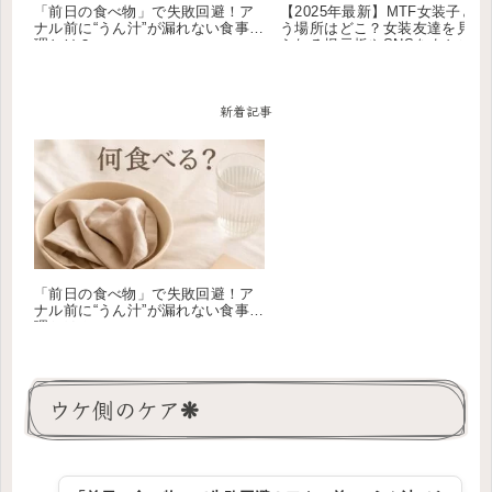
「前日の食べ物」で失敗回避！ア
【2025年最新】MTF女装子と
ナル前に“うん汁”が漏れない食事管
う場所はどこ？女装友達を見つ
理とは？
られる掲示板やSNSをまとめて
た
新着記事
「前日の食べ物」で失敗回避！ア
ナル前に“うん汁”が漏れない食事管
理とは？
ウケ側のケア❋