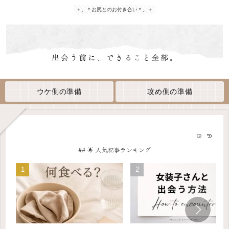
＋。＊お尻とのお付き合い＊。＋
ウケ側の準備
攻め側の準備
## 🌟 人気記事ランキング