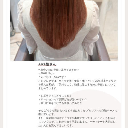
Aika姐さん
● 出会い前の準備、足りてますか？
⋆⸜ᵀᴴᴬᴺᴷ ᵞᴼᵁ⸝⋆
こんにちは、Aikaです＊
このブログでは、M・ウケ側・女装・MTFとして30年以上キャリア
を積んだ私が、「気持ちよく、快適に過ごすための準備」について
まとめています。
・お尻ケアってどうしてる？
・ローションって実際どれが使いやすい？
・前日に気をつけてる食事ってある？
そんな”今さら聞けないけど本当は知りたい”をリアルな体験ベースで
書いています。
また、攻め側に向けて「ウケが本音でやってほしいこと」もお伝え
していくので、これから会う予定のある人、パートナーを大切にし
たい人にも読んでほしいです。