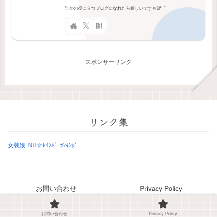
誰かの役に立つブログになれたら嬉しいですꔛꕤ*｡ﾟ
スポンサーリンク
リンク集
女装娘･NH☆ﾚｲﾝﾎﾞｰﾗﾝｷﾝｸﾞ
お問い合わせ
Privacy Policy
© 2024 ニューハーフのAちゃんのお尻、漏らしたくないあなたへ。.
お問い合わせ
Privacy Policy