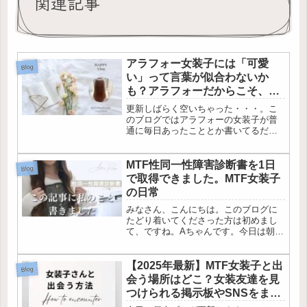
関連記事
アラフォー女装子には「可愛
Blog
い」って言葉が似合わないか
も？アラフォーだからこそ、目
指したい人間像について
更新しばらく空いちゃった・・・。こ
のブログではアラフォーの女装子が普
通に毎日あったこととか書いてるだけ
の趣味ブログなんですが、最近何を書
こうかなって筆が止まりがち
で・・・。でも、一周回っていたって
MTF性同一性障害診断書を1日
Blog
普通にその時感じたことをブログ書い
で取得できました。MTF女装子
ていくこと...
の日常
みなさん、こんにちは。このブログに
たどり着いてくださった方は初めまし
て、ですね。Aちゃんです。今日は朝か
らクリニックにいって、性同一性障害
（MTF）の診断書をもらってきまし
た。動き始めてから約2か月、改めてこ
【2025年最新】MTF女装子と出
Blog
れからMTFとして新しい人生を送...
会う場所はどこ？女装友達を見
つけられる掲示板やSNSをまと
めてみた