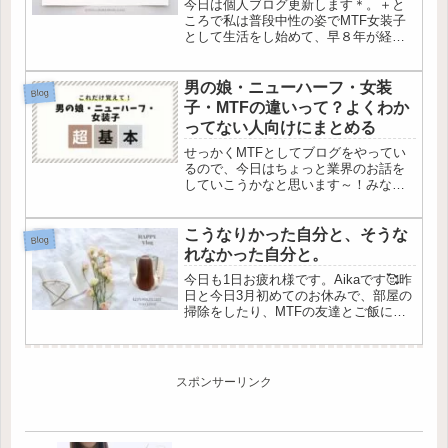
今日は個人ブログ更新します＊。＋と
ころで私は普段中性の姿でMTF女装子
として生活をし始めて、早８年が経過
しました。この８年で女装さんの出会
いの場も大きく様変わりしてきたよう
に思うので、ここで掲示板とかSNSな
男の娘・ニューハーフ・女装
Blog
ど出会いがあるプラットフォームが...
子・MTFの違いって？よくわか
ってない人向けにまとめる
せっかくMTFとしてブログをやってい
るので、今日はちょっと業界のお話を
していこうかなと思います～！みなさ
ん、こんにちは。Aちゃんです。今回の
テーマは私たち女装子？男の娘？ニュ
ーハーフなどなど、似てるようで全然
こうなりかった自分と、そうな
Blog
違う生態について、簡単におまとめ...
れなかった自分と。
今日も1日お疲れ様です。Aikaです🥰昨
日と今日3月初めてのお休みで、部屋の
掃除をしたり、MTFの友達とご飯にい
ったり緩やかな休日を過ごしていまし
た。体もさすがに疲れているので午前
中から午後はダラダラと部屋で過ご
し、お風呂に入ってなんとなく...
スポンサーリンク