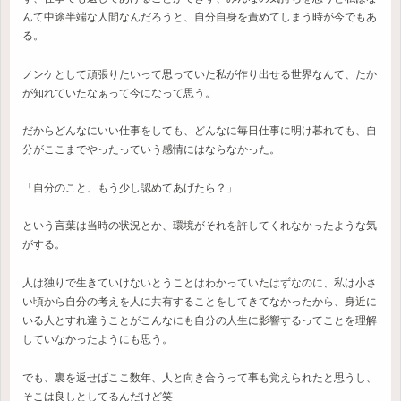
んて中途半端な人間なんだろうと、自分自身を責めてしまう時が今でもあ
る。
ノンケとして頑張りたいって思っていた私が作り出せる世界なんて、たか
が知れていたなぁって今になって思う。
だからどんなにいい仕事をしても、どんなに毎日仕事に明け暮れても、自
分がここまでやったっていう感情にはならなかった。
「自分のこと、もう少し認めてあげたら？」
という言葉は当時の状況とか、環境がそれを許してくれなかったような気
がする。
人は独りで生きていけないとうことはわかっていたはずなのに、私は小さ
い頃から自分の考えを人に共有することをしてきてなかったから、身近に
いる人とすれ違うことがこんなにも自分の人生に影響するってことを理解
していなかったようにも思う。
でも、裏を返せばここ数年、人と向き合うって事も覚えられたと思うし、
そこは良しとしてるんだけど笑