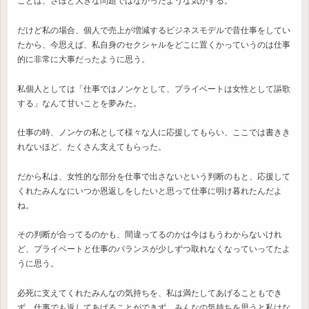
ことは、さほど大きな問題ではなかったような気がする。
だけど私の場合、個人で売上が増減するビジネスモデルで昔仕事をしてい
たから、今思えば、私自身のセクシャルをどこに置くかっていうのは仕事
的に非常に大事だったように思う。
私個人としては「仕事ではノンケとして、プライベートは女性として謳歌
する」なんて甘いことを夢みた。
仕事の時、ノンケの私として様々な人に応援してもらい、ここでは書きき
れないほど、たくさん支えてもらった。
だから私は、女性的な部分を仕事で出さないという判断のもと、応援して
くれたみんなにいつか恩返しをしたいと思って仕事に明け暮れたんだよ
ね。
その判断が合ってるのかも、間違ってるのかは今はもうわからないけれ
ど、プライベートと仕事のバランスが少しずつ取れなくなっていってたよ
うに思う。
必死に支えてくれたみんなの気持ちを、私は満たしてあげることもでき
ず、仕事でも返してあげることができず、みんなの気持ちを思うと私はな