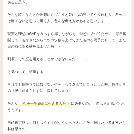
あると思う。
そんな時、なんとか理想に近づこうと死にもの狂いでやり込む人、自分に
は勝てないと思って退く人、色んな考え方があると思います。
現実と理想のGAPをうっすら感じながらも、理想に近づくために、毎日奮
闘して、もがきながらコツコツ積み上げてきたものを両手にもって、また
目の前にある壁を見上げた時・・・
到底、その壁を超えることができないんだ・・・。
と気づいて、絶望する。
それでも気持ちでは負けないぞ～！って進んでいこうとした時、身体がそ
の状況に耐えられずに、壊れてしまう。
そんな、
”今を一生懸命に生きる人たち”
に必要なのが、自己肯定感だと思
うんです。
自己肯定感は、何もつくす手がなくなった人にこそ、届けたい考え方だと
私は思うの。