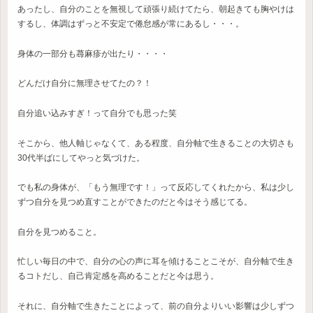
あったし、自分のことを無視して頑張り続けてたら、朝起きても胸やけは
するし、体調はずっと不安定で倦怠感が常にあるし・・・。
身体の一部分も蕁麻疹が出たり・・・・
どんだけ自分に無理させてたの？！
自分追い込みすぎ！って自分でも思った笑
そこから、他人軸じゃなくて、ある程度、自分軸で生きることの大切さも
30代半ばにしてやっと気づけた。
でも私の身体が、「もう無理です！」って反応してくれたから、私は少し
ずつ自分を見つめ直すことができたのだと今はそう感じてる。
自分を見つめること。
忙しい毎日の中で、自分の心の声に耳を傾けることこそが、自分軸で生き
るコトだし、自己肯定感を高めることだと今は思う。
それに、自分軸で生きたことによって、前の自分よりいい影響は少しずつ