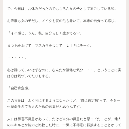
で、今日は、お休みだったのでもちろん女の子として過ごしている私。
お洋服も女の子だし、メイクも髪の毛も巻いて、本来の自分って感じ。
「イイ感じ。うん、私、自分らしく生きてる♡」
まつ毛を上げて、マスカラをつけて、ＬＩＰにチーク。
・・・・・。
心は踊っていいはずなのに、なんだか複雑な気分・・・、ということに実
は心は気づいてたりもする。
「自己肯定感」
この言葉は、よく耳にするようになったけど、”自己肯定感”って、今を一
生懸命生きてる人のための言葉だと思うんです。
人には得意不得意があって、だけど自分の得意だと思ってたことが、他人
のスキルとか能力と比較した時に、一気に不得意に転換することとかって