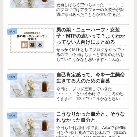
指したい人間像について
更新しばらく空いちゃった・・・。こ
のブログではアラフォーの女装子が普
通に毎日あったこととか書いてるだけ
の趣味ブログなんですが、最近何を書
こうかなって筆が止まりがち
で・・・。でも、一周回っていたって
男の娘・ニューハーフ・女装
Blog
普通にその時感じたことをブログ書い
子・MTFの違いって？よくわか
ていくこと...
ってない人向けにまとめる
せっかくMTFとしてブログをやってい
るので、今日はちょっと業界のお話を
していこうかなと思います～！みなさ
ん、こんにちは。Aちゃんです。今回の
テーマは私たち女装子？男の娘？ニュ
ーハーフなどなど、似てるようで全然
自己肯定感って、今を一生懸命
Blog
違う生態について、簡単におまとめ...
生きてる人のための言葉
今日は、ブログ更新していきた
い・・・！というわけで、こころの思
うままに、書いていこうかなと思いま
す。で、今日は、お休みだったのでも
ちろん女の子として過ごしている私。
お洋服も女の子だし、メイクも髪の毛
こうなりかった自分と、そうな
Blog
も巻いて、本来の自分って感じ。「イ
れなかった自分と。
イ感じ。...
今日も1日お疲れ様です。Aikaです🥰昨
日と今日3月初めてのお休みで、部屋の