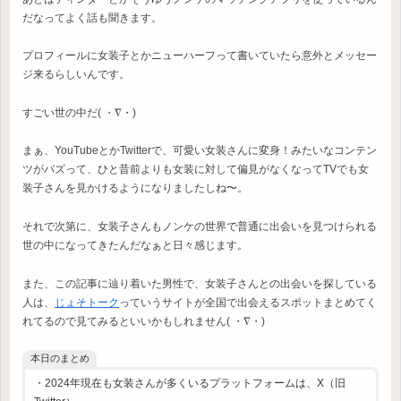
だなってよく話も聞きます。
プロフィールに女装子とかニューハーフって書いていたら意外とメッセー
ジ来るらしいんです。
すごい世の中だ( ・∇・)
まぁ、YouTubeとかTwitterで、可愛い女装さんに変身！みたいなコンテン
ツがバズって、ひと昔前よりも女装に対して偏見がなくなってTVでも女
装子さんを見かけるようになりましたしね〜。
それで次第に、女装子さんもノンケの世界で普通に出会いを見つけられる
世の中になってきたんだなぁと日々感じます。
また、この記事に辿り着いた男性で、女装子さんとの出会いを探している
人は、
じょそトーク
っていうサイトが全国で出会えるスポットまとめてく
れてるので見てみるといいかもしれません( ・∇・)
本日のまとめ
・2024年現在も女装さんが多くいるプラットフォームは、X（旧