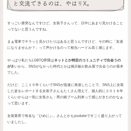
と交流できるのは、やはりX。
すっごい唐突なんですけど、女装子さんって、日中にあまり見かけること
ってないと思うんですね。
まぁ電車でチラッと見かけたりはあると思うんですけど、その時に「友達
になりませんか？」って声かけるのって相当ハードル高く感じます。
やっぱり私たちLGBTQ界隈は
ネットとか特定のコミュニティで出会うの
が
多いから、SNSがなかった時代とかは掲示板か飲み屋で出会うのが基本
でした。
だけど、ここ１０年くらいでSNSが急速に発達したことで、SNS上に女装
した姿をレポートする女装子さんもたくさん増えて、個人的に２０１８年
くらいからは一気に女装さん・男の娘ブーム到来って感じがきたのかなぁ
って思います。
女装業界で有名な「ひめにぃ」さんとかもyoutubeですごく盛り上がって
いましたし。