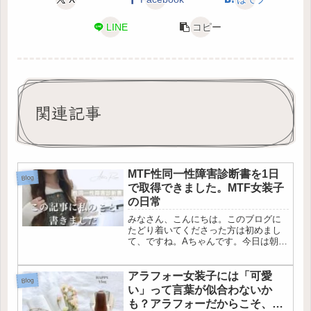
LINE
コピー
関連記事
MTF性同一性障害診断書を1日
Blog
で取得できました。MTF女装子
の日常
みなさん、こんにちは。このブログに
たどり着いてくださった方は初めまし
て、ですね。Aちゃんです。今日は朝か
らクリニックにいって、性同一性障害
（MTF）の診断書をもらってきまし
た。動き始めてから約2か月、改めてこ
アラフォー女装子には「可愛
Blog
れからMTFとして新しい人生を送...
い」って言葉が似合わないか
も？アラフォーだからこそ、目