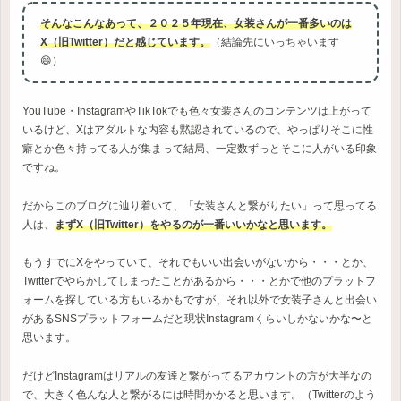
そんなこんなあって、２０２５年現在、女装さんが一番多いのは
X（旧Twitter）だと感じています。
（結論先にいっちゃいます
😄）
YouTube・InstagramやTikTokでも色々女装さんのコンテンツは上がって
いるけど、Xはアダルトな内容も黙認されているので、やっぱりそこに性
癖とか色々持ってる人が集まって結局、一定数ずっとそこに人がいる印象
ですね。
だからこのブログに辿り着いて、「女装さんと繋がりたい」って思ってる
人は、
まずX（旧Twitter）をやるのが一番いいかなと思います。
もうすでにXをやっていて、それでもいい出会いがないから・・・とか、
Twitterでやらかしてしまったことがあるから・・・とかで他のプラットフ
ォームを探している方もいるかもですが、それ以外で女装子さんと出会い
があるSNSプラットフォームだと現状Instagramくらいしかないかな〜と
思います。
だけどInstagramはリアルの友達と繋がってるアカウントの方が大半なの
で、大きく色んな人と繋がるには時間かかると思います。（Twitterのよう