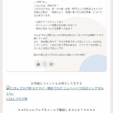
⋆⸜ᵀᴴᴬᴺᴷ ᵞᴼᵁ⸝⋆
こんにちは、Aikaです＊
このブログでは、M・ウケ側・女装・MTFとして30年以上キャリア
を積んだ私が、「気持ちよく、快適に過ごすための準備」について
まとめています。
・お尻ケアってどうしてる？
・ローションって実際どれが使いやすい？
・前日に気をつけてる食事ってある？
そんな”今さら聞けないけど本当は知りたい”をリアルな体験ベースで
書いています。
また、攻め側に向けて「ウケが本音でやってほしいこと」もお伝え
していくので、これから会う予定のある人、パートナーを大切にし
たい人にも読んでほしいです。
誰かの役に立つブログになれたら嬉しいですꔛꕤ*｡ﾟ
お気軽にコメントもお待ちしてます♪
にほんブログ村
＊＊Aちゃんブログをメールで購読しませんか？＊＊＊＊