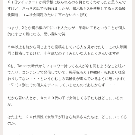
X（旧ツイッター）か掲示板に絞られるのを何となくわかったと思うんで
すけど、さっきの話でも触れましたが、掲示板とXを使用してる人の高齢
化問題。（←社会問題みたいに言わないの～(笑)）
つまり、Xとか掲示板の中にいる人たちが、年老いてるということが個人
的にすごく気になる。悪い意味で笑
５年以上も前から同じような投稿をしている人を見かけたり、この人毎回
同じ投稿してるけど、今何歳なの？！みたいな人もたくさんいますw
Xも、Twitterの時代からフォロワー持ってる人が今も同じようなこと呟い
てたり、コンテンツで発信していて、掲示板もX（Twitter）もあまり様変
わりしてない・・・というかむしろ高齢化が進んでいるように思います(
・∇・)＜別にその個人をディスっていませんのであしからず・・・
だから若い人とか、今の２０代の子で女装してる子たちはどこにいるの
か。
はたまた、２０代男性で女装子が好きな純男さんたちは、どこにいってる
のか。