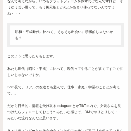
なんて考えながら、いつもプラットフォームを探すわけなんですけど、そ
うゆう若い層って、もう掲示板とかXとかあまり使ってないんですよ
ね・・・
昭和・平成時代に比べて、そもそも出会いに積極的じゃないか
も？
このように思ったりもします。
私たち世代（昭和・平成）に比べて、現代ってやることが多くてすごく忙
しいじゃないですか。
SNS見て、リアルの友達とも遊んで、仕事・家庭・学業のこととか考え
て。。
だから日常的に情報を受け取るInstagramとかTikTok内で、女装さんを見
つけたらフォローしておこう〜みたいな感じで、DMでやりとりして・・
みたいな流れなんだと思います。
あとはティンダーとかそうゆうノンケのマッチングアプリを使っているん