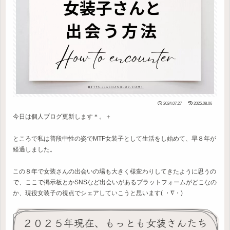
2024.07.27
2025.08.06
今日は個人ブログ更新します＊。＋
ところで私は普段中性の姿でMTF女装子として生活をし始めて、早８年が
経過しました。
この８年で女装さんの出会いの場も大きく様変わりしてきたように思うの
で、ここで掲示板とかSNSなど出会いがあるプラットフォームがどこなの
か、現役女装子の視点でシェアしていこうと思います( ・∇・)
２０２５年現在、もっとも女装さんたち